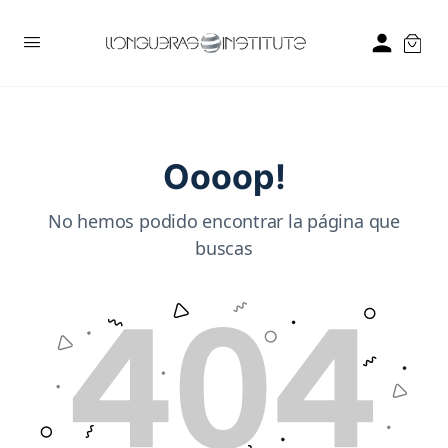
Oooop!
No hemos podido encontrar la página que
buscas