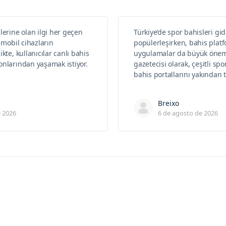
lerine olan ilgi her geçen
Türkiye’de spor bahisleri gi
e mobil cihazların
popülerleşirken, bahis platf
kte, kullanıcılar canlı bahis
uygulamalar da büyük önem 
onlarından yaşamak istiyor.
gazetecisi olarak, çeşitli spor
bahis portallarını yakından 
Breixo
e 2026
6 de agosto de 2026