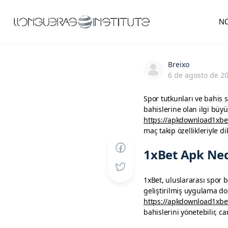
N
Breixo
6 de agosto de 2
Spor tutkunları ve bahis 
bahislerine olan ilgi büy
https://apkdownload1xbe
maç takip özellikleriyle di
1xBet Apk Ned
1xBet, uluslararası spor 
geliştirilmiş uygulama 
https://apkdownload1xbe
bahislerini yönetebilir, can