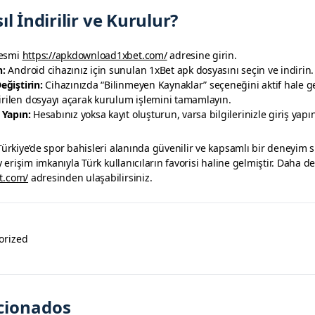
l İndirilir ve Kurulur?
esmi
https://apkdownload1xbet.com/
adresine girin.
n:
Android cihazınız için sunulan 1xBet apk dosyasını seçin ve indirin.
eğiştirin:
Cihazınızda “Bilinmeyen Kaynaklar” seçeneğini aktif hale ge
rilen dosyayı açarak kurulum işlemini tamamlayın.
 Yapın:
Hesabınız yoksa kayıt oluşturun, varsa bilgilerinizle giriş yapın
Türkiye’de spor bahisleri alanında güvenilir ve kapsamlı bir deneyim s
y erişim imkanıyla Türk kullanıcıların favorisi haline gelmiştir. Daha de
t.com/
adresinden ulaşabilirsiniz.
orized
acionados