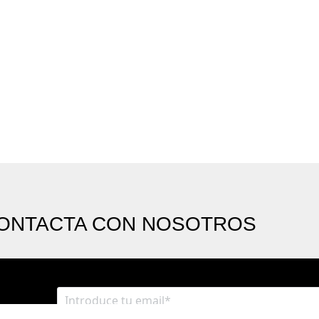
 CONTACTA CON NOSOTROS