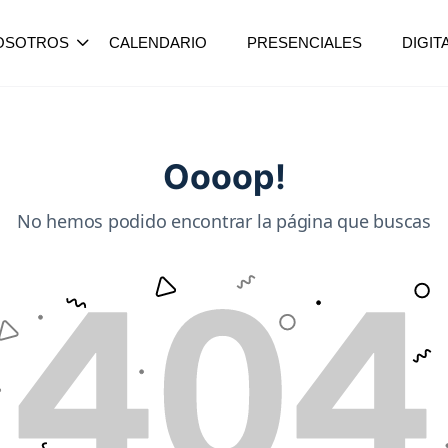
OSOTROS
CALENDARIO
PRESENCIALES
DIGIT
Oooop!
No hemos podido encontrar la página que buscas